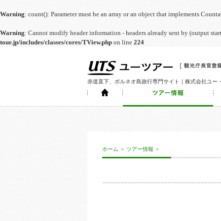
Warning
: count(): Parameter must be an array or an object that implements Count
Warning
: Cannot modify header information - headers already sent by (output st
tour.jp/includes/classes/cores/TView.php
on line
224
赤道直下、ボルネオ島旅行専門サイト｜株式会社ユー
ホーム
>
ツアー情報
>