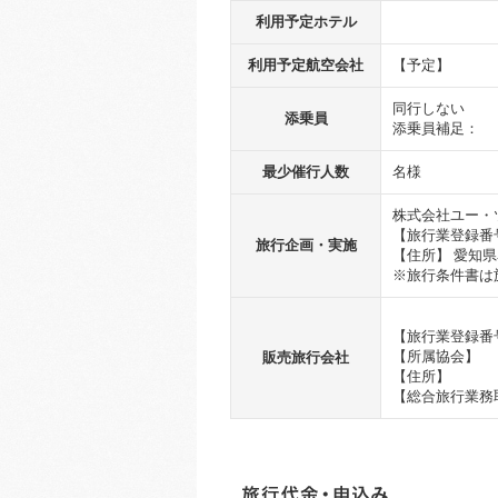
利用予定ホテル
利用予定航空会社
【予定】
同行しない
添乗員
添乗員補足：
最少催行人数
名様
株式会社ユー・
【旅行業登録番号
旅行企画・実施
【住所】 愛知県
※旅行条件書は
【旅行業登録番
【所属協会】
販売旅行会社
【住所】
【総合旅行業務