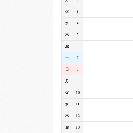
火
3
水
4
木
5
金
6
土
7
日
8
月
9
火
10
水
11
木
12
金
13