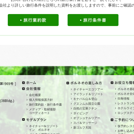
会社より詳しい旅行条件を説明した資料をお渡ししますので、事前にご確認
ボルネオ基
ネイチャーエコツアー
ボルネオ全体
アイランド＆リゾート
会社概要
街角情報
キナバル山＆登山
個人情報保護方針
レストラン
グヌンムル国立公園
旅行業約款・旅行条件書
ホテルライ
自然の宝庫クチン
メディア・取材撮影
コーディネート
ロングステ
ダイビング
オプショナルツアー
スパ＆マッサージ
ネイチャー&リゾート
仮予約シス
新ゴルフ天国
イン ボルネオ
お申し込み