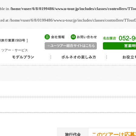
able in
/home/vuser/6/8/0199486/www.u-tour.jp/includes/classes/controllers/TTo
arted at /home/vuser/6/8/0199486/www.u-tour.jp/includes/classes/controllers/TTour
・ツアー・サービス
このツアーは応募
旅行代金