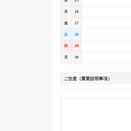
水
25
木
26
金
27
土
28
日
29
月
30
ご注意（重要説明事項）