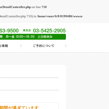
urDetailController.php
on line
710
DetailController.php:710) in
/home/vuser/6/8/0199486/www.u-
期間が過ぎています。